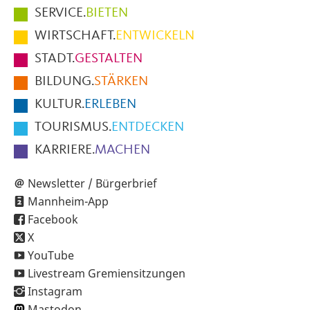
Hauptmenüpunkte
SERVICE.
BIETEN
im
WIRTSCHAFT.
ENTWICKELN
Fußbereich
STADT.
GESTALTEN
der
BILDUNG.
STÄRKEN
Seite
KULTUR.
ERLEBEN
TOURISMUS.
ENTDECKEN
KARRIERE.
MACHEN
Newsletter / Bürgerbrief
Mannheim-App
Facebook
X
YouTube
Livestream Gremiensitzungen
Instagram
Mastodon