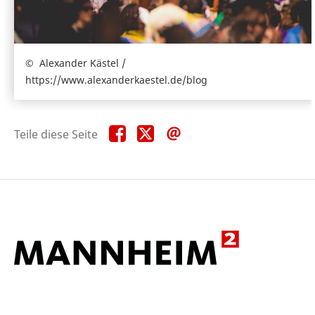
Alexander Kästel /
https://www.alexanderkaestel.de/blog
Teile
Teile
Teile
Teile diese Seite
diese
diese
diese
Seite
Seite
Seite
auf
auf
per
Facebook
X
E-
Mail