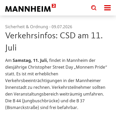
Toggle
Toggle
search
search
input
input
form
Sicherheit & Ordnung -
09.07.2026
Verkehrsinfos: CSD am 11.
Juli
Am
Samstag, 11. Juli,
findet in Mannheim der
diesjährige Christopher Street Day „Monnem Pride“
statt. Es ist mit erheblichen
Verkehrsbeeinträchtigungen in der Mannheimer
Innenstadt zu rechnen. Verkehrsteilnehmer sollten
den Veranstaltungsbereich weiträumig umfahren.
Die B 44 (Jungbuschbrücke) und die B 37
(Bismarckstraße) sind frei befahrbar.