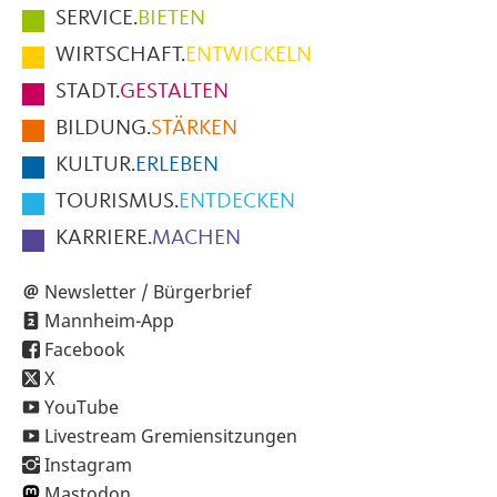
Hauptmenüpunkte
SERVICE.
BIETEN
im
WIRTSCHAFT.
ENTWICKELN
Fußbereich
STADT.
GESTALTEN
der
BILDUNG.
STÄRKEN
Seite
KULTUR.
ERLEBEN
TOURISMUS.
ENTDECKEN
KARRIERE.
MACHEN
Newsletter / Bürgerbrief
Mannheim-App
Facebook
X
YouTube
Livestream Gremiensitzungen
Instagram
Mastodon