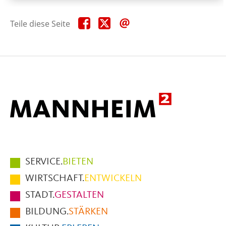
Teile
Teile
Teile
Teile diese Seite
diese
diese
diese
Seite
Seite
Seite
auf
auf
per
Facebook
X
E-
Mail
Hauptmenüpunkte
SERVICE.
BIETEN
im
WIRTSCHAFT.
ENTWICKELN
Fußbereich
STADT.
GESTALTEN
der
BILDUNG.
STÄRKEN
Seite