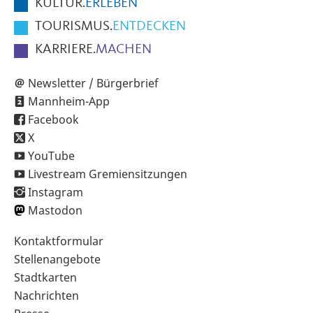
KULTUR.
ERLEBEN
TOURISMUS.
ENTDECKEN
KARRIERE.
MACHEN
Newsletter / Bürgerbrief
Mannheim-App
Facebook
X
YouTube
Livestream Gremiensitzungen
Instagram
Mastodon
Sekundärnavigation
Kontaktformular
im
Stellenangebote
Fußbereich
Stadtkarten
Nachrichten