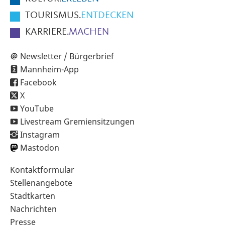
TOURISMUS.
ENTDECKEN
KARRIERE.
MACHEN
Newsletter / Bürgerbrief
Mannheim-App
Facebook
X
YouTube
Livestream Gremiensitzungen
Instagram
Mastodon
Sekundärnavigation
Kontaktformular
im
Stellenangebote
Fußbereich
Stadtkarten
Nachrichten
Presse