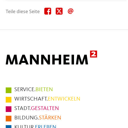
Teile
Teile
Teile
Teile diese Seite
diese
diese
diese
Seite
Seite
Seite
auf
auf
per
Facebook
X
E-
Mail
Hauptmenüpunkte
SERVICE.
BIETEN
im
WIRTSCHAFT.
ENTWICKELN
Fußbereich
STADT.
GESTALTEN
der
BILDUNG.
STÄRKEN
Seite
KULTUR.
ERLEBEN