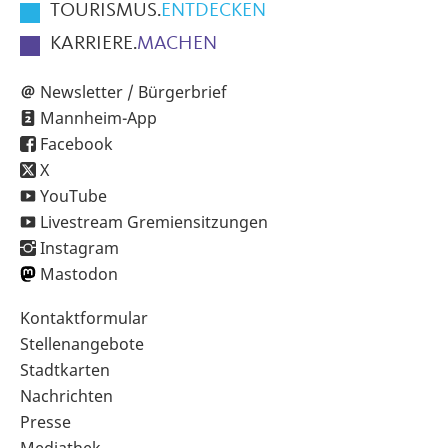
TOURISMUS.
ENTDECKEN
KARRIERE.
MACHEN
Newsletter / Bürgerbrief
Mannheim-App
Facebook
X
YouTube
Livestream Gremiensitzungen
Instagram
Mastodon
Sekundärnavigation
Kontaktformular
im
Stellenangebote
Fußbereich
Stadtkarten
Nachrichten
Presse