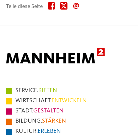
Teile
Teile
Teile
Teile diese Seite
diese
diese
diese
Seite
Seite
Seite
auf
auf
per
Facebook
X
E-
Mail
Hauptmenüpunkte
SERVICE.
BIETEN
im
WIRTSCHAFT.
ENTWICKELN
Fußbereich
STADT.
GESTALTEN
der
BILDUNG.
STÄRKEN
Seite
KULTUR.
ERLEBEN