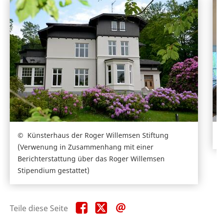
Künsterhaus der Roger Willemsen Stiftung
(Verwenung in Zusammenhang mit einer
Berichterstattung über das Roger Willemsen
Stipendium gestattet)
Teile
Teile
Teile
Teile diese Seite
diese
diese
diese