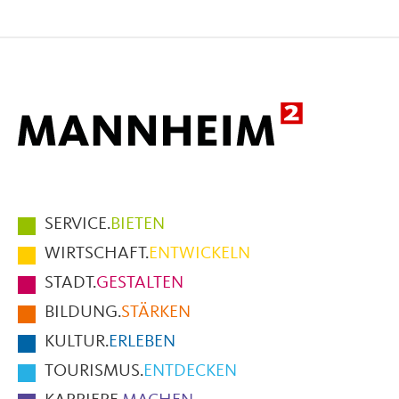
Seite
Seite
Seite
auf
auf
per
Facebook
X
E-
Mail
Hauptmenüpunkte
SERVICE.
BIETEN
im
WIRTSCHAFT.
ENTWICKELN
Fußbereich
STADT.
GESTALTEN
der
BILDUNG.
STÄRKEN
Seite
KULTUR.
ERLEBEN
TOURISMUS.
ENTDECKEN