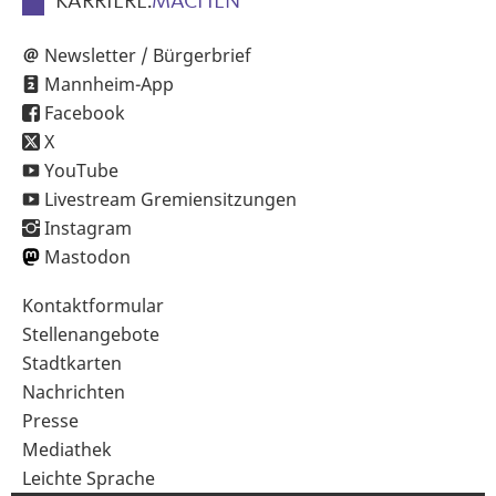
KARRIERE.
MACHEN
Newsletter / Bürgerbrief
Mannheim-App
Facebook
X
YouTube
Livestream Gremiensitzungen
Instagram
Mastodon
Sekundärnavigation
Kontaktformular
im
Stellenangebote
Fußbereich
Stadtkarten
Nachrichten
Presse
Mediathek
Leichte Sprache