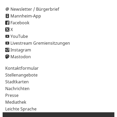
Newsletter / Bürgerbrief
Mannheim-App
Facebook
X
YouTube
Livestream Gremiensitzungen
Instagram
Mastodon
Sekundärnavigation
Kontaktformular
im
Stellenangebote
Fußbereich
Stadtkarten
Nachrichten
Presse
Mediathek
Leichte Sprache
Gebärdensprache