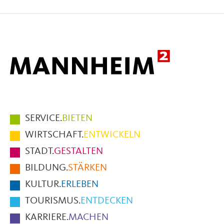
auf
auf
per
Facebook
X
E-
Mail
Hauptmenüpunkte
SERVICE.
BIETEN
im
WIRTSCHAFT.
ENTWICKELN
Fußbereich
STADT.
GESTALTEN
der
BILDUNG.
STÄRKEN
Seite
KULTUR.
ERLEBEN
TOURISMUS.
ENTDECKEN
KARRIERE.
MACHEN