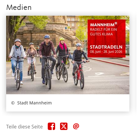
Medien
Stadt Mannheim
Teile
Teile
Teile
Teile diese Seite
diese
diese
diese
Seite
Seite
Seite