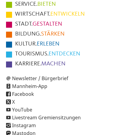
Hauptmenüpunkte
SERVICE.
BIETEN
im
WIRTSCHAFT.
ENTWICKELN
Fußbereich
STADT.
GESTALTEN
der
BILDUNG.
STÄRKEN
Seite
KULTUR.
ERLEBEN
TOURISMUS.
ENTDECKEN
KARRIERE.
MACHEN
Newsletter / Bürgerbrief
Mannheim-App
Facebook
X
YouTube
Livestream Gremiensitzungen
Instagram
Mastodon