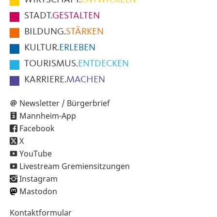
WIRTSCHAFT.
ENTWICKELN
Fußbereich
STADT.
GESTALTEN
der
BILDUNG.
STÄRKEN
Seite
KULTUR.
ERLEBEN
TOURISMUS.
ENTDECKEN
KARRIERE.
MACHEN
Newsletter / Bürgerbrief
Mannheim-App
Facebook
X
YouTube
Livestream Gremiensitzungen
Instagram
Mastodon
Sekundärnavigation
Kontaktformular