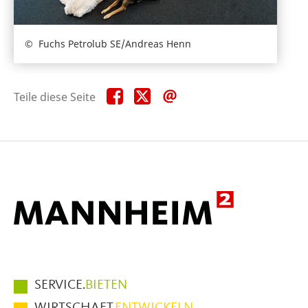
Fuchs Petrolub SE/Andreas Henn
Teile
Teile
Teile
Teile diese Seite
diese
diese
diese
Seite
Seite
Seite
auf
auf
per
Facebook
X
E-
Mail
Hauptmenüpunkte
SERVICE.
BIETEN
im