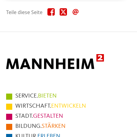
Teile
Teile
Teile
Teile diese Seite
diese
diese
diese
Seite
Seite
Seite
auf
auf
per
Facebook
X
E-
Mail
Hauptmenüpunkte
SERVICE.
BIETEN
im
WIRTSCHAFT.
ENTWICKELN
Fußbereich
STADT.
GESTALTEN
der
BILDUNG.
STÄRKEN
Seite
KULTUR.
ERLEBEN