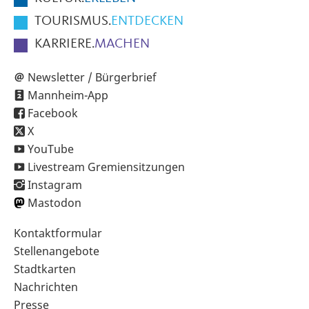
TOURISMUS.
ENTDECKEN
KARRIERE.
MACHEN
Newsletter / Bürgerbrief
Mannheim-App
Facebook
X
YouTube
Livestream Gremiensitzungen
Instagram
Mastodon
Sekundärnavigation
Kontaktformular
im
Stellenangebote
Fußbereich
Stadtkarten
Nachrichten
Presse