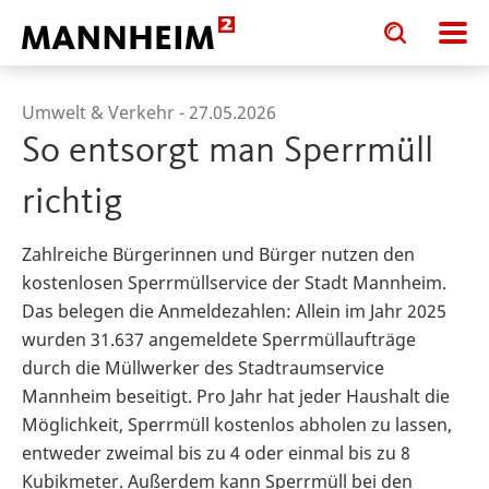
Toggle
Toggle
search
search
input
input
form
Umwelt & Verkehr -
27.05.2026
So entsorgt man Sperrmüll
richtig
Zahlreiche Bürgerinnen und Bürger nutzen den
kostenlosen Sperrmüllservice der Stadt Mannheim.
Das belegen die Anmeldezahlen: Allein im Jahr 2025
wurden 31.637 angemeldete Sperrmüllaufträge
durch die Müllwerker des Stadtraumservice
Mannheim beseitigt. Pro Jahr hat jeder Haushalt die
Möglichkeit, Sperrmüll kostenlos abholen zu lassen,
entweder zweimal bis zu 4 oder einmal bis zu 8
Kubikmeter. Außerdem kann Sperrmüll bei den