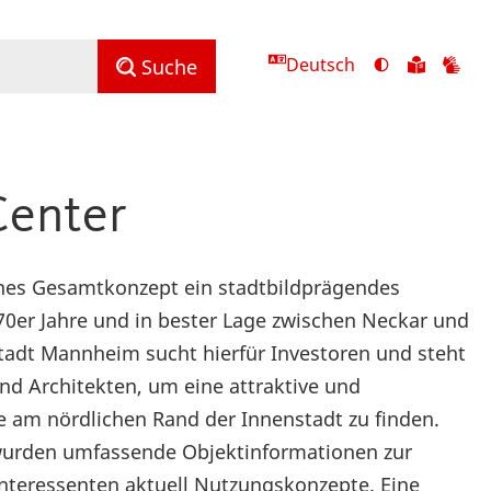
Deutsch
Ansicht
Zu
Zu
Suche
mit
den
de
hohem
Inhalte
Inh
Kontrast
in
in
umschalten
leichter
Geb
Center
Sprach
sches Gesamtkonzept ein stadtbildprägendes
70er Jahre und in bester Lage zwischen Neckar und
tadt Mannheim sucht hierfür Investoren und steht
nd Architekten, um eine attraktive und
 am nördlichen Rand der Innenstadt zu finden.
urden umfassende Objektinformationen zur
Interessenten aktuell Nutzungskonzepte. Eine