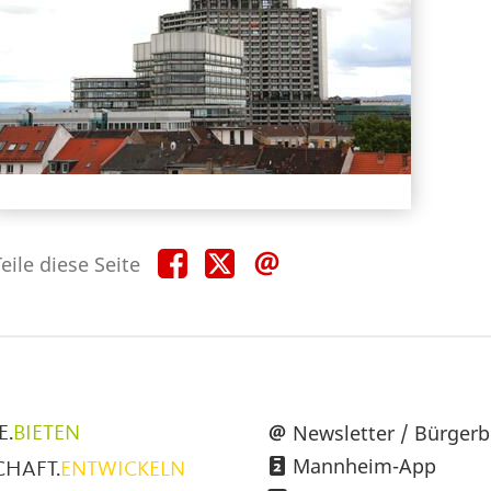
Teile
Teile
Teile
eile diese Seite
diese
diese
diese
Seite
Seite
Seite
auf
auf
per
Facebook
X
E-
Mail
üpunkte
Newsletter / Bürgerb
E.
BIETEN
Mannheim-App
CHAFT.
ENTWICKELN