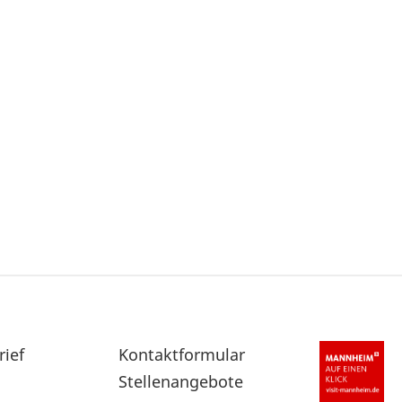
rief
Sekundärnavigation
Kontaktformular
im
Stellenangebote