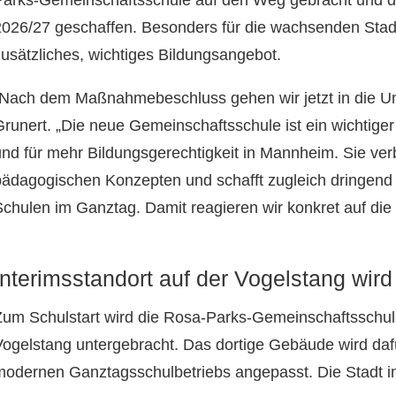
Parks-Gemeinschaftsschule auf den Weg gebracht und di
2026/27 geschaffen. Besonders für die wachsenden Stadtte
zusätzliches, wichtiges Bildungsangebot.
„Nach dem Maßnahmebeschluss gehen wir jetzt in die Ums
Grunert. „Die neue Gemeinschaftsschule ist ein wichtiger
und für mehr Bildungsgerechtigkeit in Mannheim. Sie v
pädagogischen Konzepten und schafft zugleich dringend 
Schulen im Ganztag. Damit reagieren wir konkret auf di
Interimsstandort auf der Vogelstang wird 
Zum Schulstart wird die Rosa-Parks-Gemeinschaftsschule
Vogelstang untergebracht. Das dortige Gebäude wird daf
modernen Ganztagsschulbetriebs angepasst. Die Stadt inve