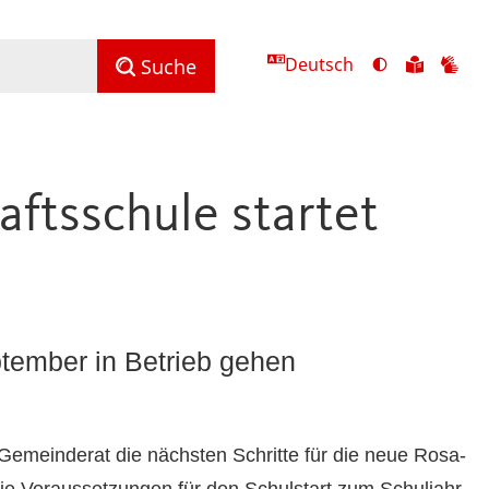
Deutsch
Ansicht
Zu
Zu
Suche
mit
den
de
hohem
Inhalte
Inh
Kontrast
in
in
umschalten
leichter
Geb
ftsschule startet
Sprach
tember in Betrieb gehen
emeinderat die nächsten Schritte für die neue Rosa-