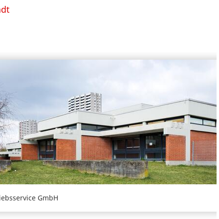
adt
riebsservice GmbH