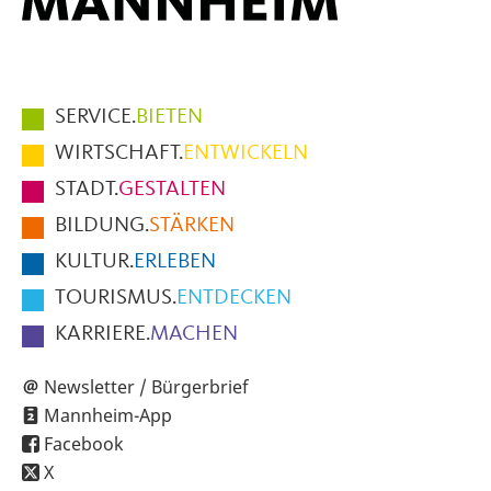
Hauptmenüpunkte
SERVICE.
BIETEN
im
WIRTSCHAFT.
ENTWICKELN
Fußbereich
STADT.
GESTALTEN
der
BILDUNG.
STÄRKEN
Seite
KULTUR.
ERLEBEN
TOURISMUS.
ENTDECKEN
KARRIERE.
MACHEN
Newsletter / Bürgerbrief
Mannheim-App
Facebook
X