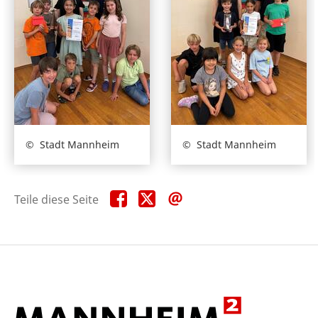
Stadt Mannheim
Stadt Mannheim
Teile
Teile
Teile
Teile diese Seite
diese
diese
diese
Seite
Seite
Seite
auf
auf
per
Facebook
X
E-
Mail