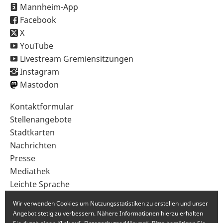
Mannheim-App
Facebook
X
YouTube
Livestream Gremiensitzungen
Instagram
Mastodon
Sekundärnavigation
Kontaktformular
im
Stellenangebote
Fußbereich
Stadtkarten
Nachrichten
Presse
Mediathek
Leichte Sprache
Gebärdensprache
Wir verwenden Cookies um Nutzungsstatistiken zu erstellen und unser
Angebot stetig zu verbessern. Nähere Informationen hierzu erhalten