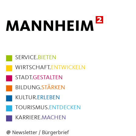
Hauptmenüpunkte
SERVICE.
BIETEN
im
WIRTSCHAFT.
ENTWICKELN
Fußbereich
STADT.
GESTALTEN
der
BILDUNG.
STÄRKEN
Seite
KULTUR.
ERLEBEN
TOURISMUS.
ENTDECKEN
KARRIERE.
MACHEN
Newsletter / Bürgerbrief