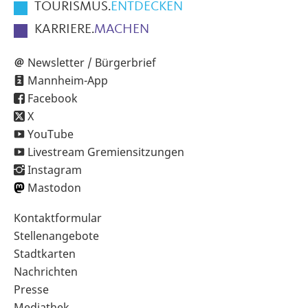
TOURISMUS.
ENTDECKEN
KARRIERE.
MACHEN
Newsletter / Bürgerbrief
Mannheim-App
Facebook
X
YouTube
Livestream Gremiensitzungen
Instagram
Mastodon
Sekundärnavigation
Kontaktformular
im
Stellenangebote
Fußbereich
Stadtkarten
Nachrichten
Presse
Mediathek