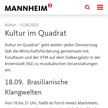
Toggle
Toggle
search
search
input
input
form
Kultur -
15.09.2025
Kultur im Quadrat
Kultur im Quadrat“ geht weiter! Jeden Donnerstag
lädt die Wirtschaftsförderung gemeinsam mit
FutuRaum und der VTM auf dem Dalbergplatz in der
Innenstadt (N2) zu musikalischen Veranstaltungen
ein.
18.09. Brasilianische
Klangwelten
Von 18 bis 21 Uhr, heißt es Forró meets Mannheim.