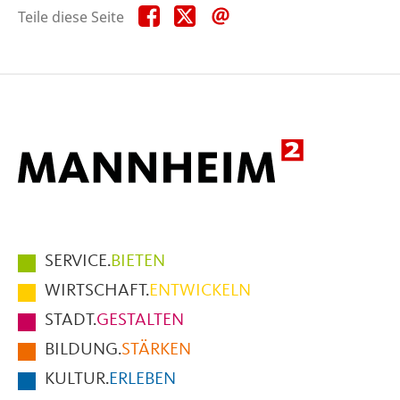
Teile
Teile
Teile
Teile diese Seite
diese
diese
diese
Seite
Seite
Seite
auf
auf
per
Facebook
X
E-
Mail
Hauptmenüpunkte
SERVICE.
BIETEN
im
WIRTSCHAFT.
ENTWICKELN
Fußbereich
STADT.
GESTALTEN
der
BILDUNG.
STÄRKEN
Seite
KULTUR.
ERLEBEN