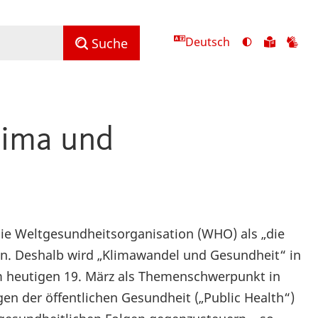
Deutsch
Ansicht
Zu
Zu
Suche
mit
den
de
hohem
Inhalte
Inh
Kontrast
in
in
umschalten
leichter
Geb
lima und
Sprach
ie Weltgesundheitsorganisation (WHO) als „die
n. Deshalb wird „Klimawandel und Gesundheit“ in
 heutigen 19. März als Themenschwerpunkt in
n der öffentlichen Gesundheit („Public Health“)