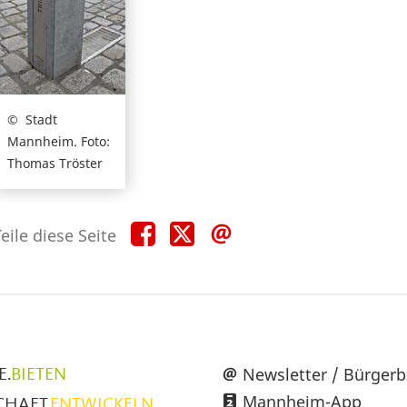
Stadt
Mannheim. Foto:
Thomas Tröster
Teile
Teile
Teile
eile diese Seite
diese
diese
diese
Seite
Seite
Seite
auf
auf
per
Facebook
X
E-
Mail
üpunkte
Newsletter / Bürgerb
E.
BIETEN
Mannheim-App
CHAFT.
ENTWICKELN