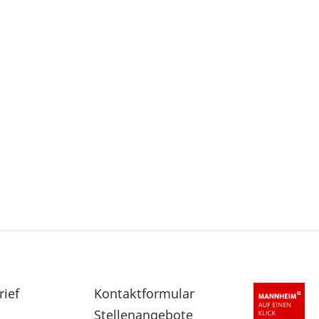
rief
Sekundärnavigation
Kontaktformular
im
Stellenangebote