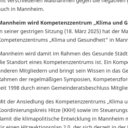
mit verschiedenen Maßnahmen gegen die negativen g
auch in Mannheim.
Mannheim wird Kompetenzzentrum „Klima und G
In seiner gestrigen Sitzung (18. März 2025) hat der 
Kompetenzzentrums „Klima und Gesundheit“ in Man
Mannheim wird damit im Rahmen des Gesunde Städte
die Standort eines Kompetenzzentrums ist. Ein Kompe
anderen Mitgliedern und bringt sein Wissen in das G
Rahmen der regelmäßigen Symposien, Kompetenzfor
seit 1998 durch einen Gemeinderatsbeschluss Mitgli
Mit der Ansiedlung des Kompetenzzentrums „Klima un
Koordinierungskreis Hitze (KKH) sowie im Steuerungsk
damit die klimapolitische Entwicklung in Mannheim m
für einen Hitzeaktionsplan 2.0, der sich derzeit in der