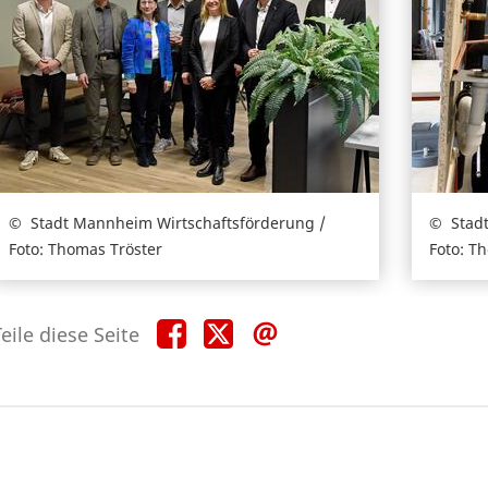
Stadt Mannheim Wirtschaftsförderung /
Stad
Foto: Thomas Tröster
Foto: T
Teile
Teile
Teile
eile diese Seite
diese
diese
diese
Seite
Seite
Seite
auf
auf
per
Facebook
X
E-
Mail