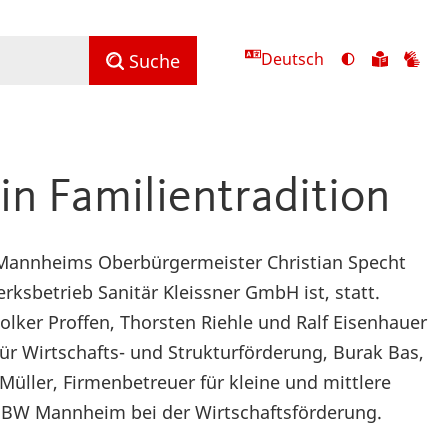
Deutsch
Ansicht
Zu
Zu
Suche
mit
den
de
hohem
Inhalte
Inh
Kontrast
in
in
umschalten
leichter
Geb
n Familientradition
Sprach
Mannheims Oberbürgermeister Christian Specht
rksbetrieb Sanitär Kleissner GmbH ist, statt.
lker Proffen, Thorsten Riehle und Ralf Eisenhauer
für Wirtschafts- und Strukturförderung, Burak Bas,
üller, Firmenbetreuer für kleine und mittlere
HBW Mannheim bei der Wirtschaftsförderung.