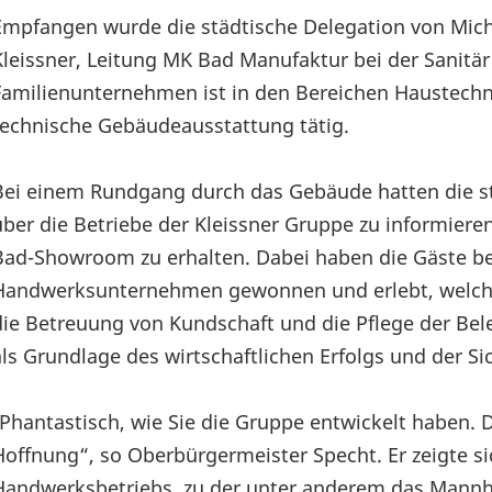
Empfangen wurde die städtische Delegation von Micha
Kleissner, Leitung MK Bad Manufaktur bei der Sanitär
Familienunternehmen ist in den Bereichen Haustechni
technische Gebäudeausstattung tätig.
Bei einem Rundgang durch das Gebäude hatten die stä
über die Betriebe der Kleissner Gruppe zu informiere
Bad-Showroom zu erhalten. Dabei haben die Gäste be
Handwerksunternehmen gewonnen und erlebt, welche
die Betreuung von Kundschaft und die Pflege der Bel
als Grundlage des wirtschaftlichen Erfolgs und der
„Phantastisch, wie Sie die Gruppe entwickelt haben. D
Hoffnung“, so Oberbürgermeister Specht. Er zeigte si
Handwerksbetriebs, zu der unter anderem das Mannh