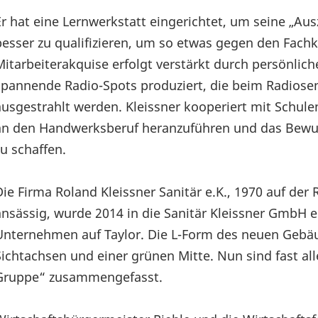
Er hat eine Lernwerkstatt eingerichtet, um seine „Au
besser zu qualifizieren, um so etwas gegen den Fac
Mitarbeiterakquise erfolgt verstärkt durch persönl
spannende Radio-Spots produziert, die beim Radiosen
ausgestrahlt werden. Kleissner kooperiert mit Schule
an den Handwerksberuf heranzuführen und das Bewuss
zu schaffen.
Die Firma Roland Kleissner Sanitär e.K., 1970 auf de
ansässig, wurde 2014 in die Sanitär Kleissner GmbH e
Unternehmen auf Taylor. Die L-Form des neuen Gebäu
Sichtachsen und einer grünen Mitte. Nun sind fast al
Gruppe“ zusammengefasst.