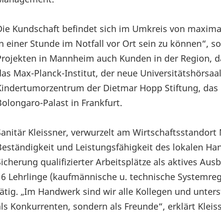
Die Kundschaft befindet sich im Umkreis von maximal
in einer Stunde im Notfall vor Ort sein zu können“, 
Projekten in Mannheim auch Kunden in der Region, d
das Max-Planck-Institut, der neue Universitätshörsaal
Kindertumorzentrum der Dietmar Hopp Stiftung, das P
Bolongaro-Palast in Frankfurt.
Sanitär Kleissner, verwurzelt am Wirtschaftsstandort
Beständigkeit und Leistungsfähigkeit des lokalen H
Sicherung qualifizierter Arbeitsplätze als aktives A
16 Lehrlinge (kaufmännische u. technische Systemreg
tätig. „Im Handwerk sind wir alle Kollegen und unter
als Konkurrenten, sondern als Freunde“, erklärt Kleis