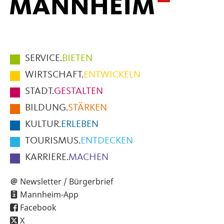
Hauptmenüpunkte
SERVICE.
BIETEN
im
WIRTSCHAFT.
ENTWICKELN
Fußbereich
STADT.
GESTALTEN
der
BILDUNG.
STÄRKEN
Seite
KULTUR.
ERLEBEN
TOURISMUS.
ENTDECKEN
KARRIERE.
MACHEN
Newsletter / Bürgerbrief
Mannheim-App
Facebook
X