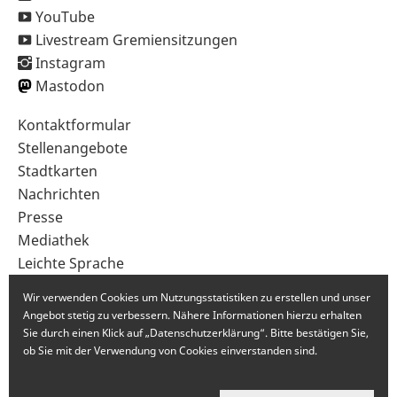
YouTube
Livestream Gremiensitzungen
Instagram
Mastodon
Sekundärnavigation
Kontaktformular
im
Stellenangebote
Fußbereich
Stadtkarten
Nachrichten
Presse
Mediathek
Leichte Sprache
Gebärdensprache
Wir verwenden Cookies um Nutzungsstatistiken zu erstellen und unser
Angebot stetig zu verbessern. Nähere Informationen hierzu erhalten
Sie durch einen Klick auf „Datenschutzerklärung“. Bitte bestätigen Sie,
ob Sie mit der Verwendung von Cookies einverstanden sind.