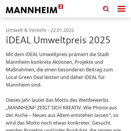
Toggle
Toggle
search
search
input
input
form
Umwelt & Verkehr -
22.01.2025
iDEAL Umweltpreis 2025
Mit dem iDEAL Umweltpreis prämiert die Stadt
Mannheim konkrete Aktionen, Projekte und
Maßnahmen, die einen besonderen Beitrag zum
Local Green Deal leisten und daher iDEAL für
Mannheim sind.
Dieses Jahr lautet das Motto des Wettbewerbs
„MANNHEIM² ZEIGT SICH KREATIV. Wie Phönix aus
der Asche – Neues aus Altem entstehen lassen“, so
wird das Motto noch etwas konkreter. Gesucht
werden Projekte und/oder Produkte, die zeigen wie