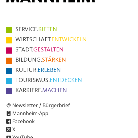
Hauptmenüpunkte
SERVICE.
BIETEN
im
WIRTSCHAFT.
ENTWICKELN
Fußbereich
STADT.
GESTALTEN
der
BILDUNG.
STÄRKEN
Seite
KULTUR.
ERLEBEN
TOURISMUS.
ENTDECKEN
KARRIERE.
MACHEN
Newsletter / Bürgerbrief
Mannheim-App
Facebook
X
YouTube