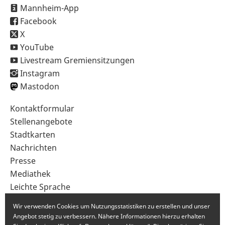
Mannheim-App
Facebook
X
YouTube
Livestream Gremiensitzungen
Instagram
Mastodon
Sekundärnavigation
Kontaktformular
im
Stellenangebote
Fußbereich
Stadtkarten
Nachrichten
Presse
Mediathek
Leichte Sprache
Gebärdensprache
Wir verwenden Cookies um Nutzungsstatistiken zu erstellen und unser
Angebot stetig zu verbessern. Nähere Informationen hierzu erhalten