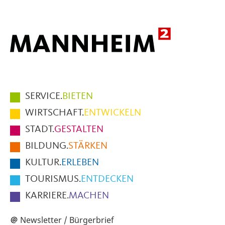
Hauptmenüpunkte
SERVICE.
BIETEN
im
WIRTSCHAFT.
ENTWICKELN
Fußbereich
STADT.
GESTALTEN
der
BILDUNG.
STÄRKEN
Seite
KULTUR.
ERLEBEN
TOURISMUS.
ENTDECKEN
KARRIERE.
MACHEN
Newsletter / Bürgerbrief