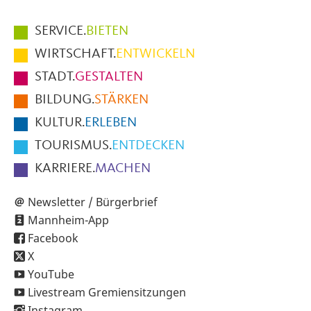
Hauptmenüpunkte
SERVICE.
BIETEN
im
WIRTSCHAFT.
ENTWICKELN
Fußbereich
STADT.
GESTALTEN
der
BILDUNG.
STÄRKEN
Seite
KULTUR.
ERLEBEN
TOURISMUS.
ENTDECKEN
KARRIERE.
MACHEN
Newsletter / Bürgerbrief
Mannheim-App
Facebook
X
YouTube
Livestream Gremiensitzungen
Instagram