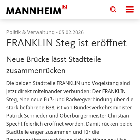
Toggle
Toggle
search
search
input
input
form
Politik & Verwaltung -
05.02.2026
FRANKLIN Steg ist eröffnet
Neue Brücke lässt Stadtteile
zusammenrücken
Die beiden Stadtteile FRANKLIN und Vogelstang sind
jetzt direkt miteinander verbunden: Der FRANKLIN
Steg, eine neue Fuß- und Radwegverbindung über die
stark befahrene B38, ist von Bundesverkehrsminister
Patrick Schnieder und Oberbürgermeister Christian
Specht feierlich eröffnet worden. Damit rücken beide
Stadtteile enger zusammen und für die
Bewohner*innen verkürzen sich die Wege deutlich.