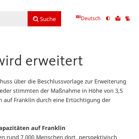
Deutsch
Ansicht
Zu
Zu
Suche
mit
den
de
hohem
Inhalte
Inh
Kontrast
in
in
umschalten
leichter
Geb
ird erweitert
Sprach
chuss über die Beschlussvorlage zur Erweiterung
lieder stimmten der Maßnahme in Höhe von 3,5
n auf Franklin durch eine Ertüchtigung der
apazitäten auf Franklin
eben rund 7.000 Menschen dort, perspektivisch