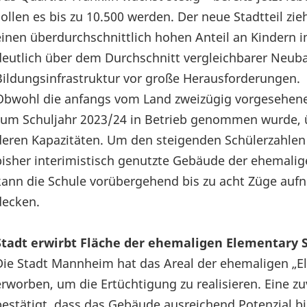
sollen es bis zu 10.500 werden. Der neue Stadtteil zi
einen überdurchschnittlich hohen Anteil an Kindern im
deutlich über dem Durchschnitt vergleichbarer Neubau
Bildungsinfrastruktur vor große Herausforderungen.
Obwohl die anfangs vom Land zweizügig vorgesehene 
zum Schuljahr 2023/24 in Betrieb genommen wurde, ü
deren Kapazitäten. Um den steigenden Schülerzahlen 
bisher interimistisch genutzte Gebäude der ehemalig
kann die Schule vorübergehend bis zu acht Züge aufn
decken.
Stadt erwirbt Fläche der ehemaligen Elementary
Die Stadt Mannheim hat das Areal der ehemaligen „E
erworben, um die Ertüchtigung zu realisieren. Eine z
bestätigt, dass das Gebäude ausreichend Potenzial b