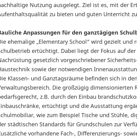
nachhaltige Nutzung ausgelegt. Ziel ist es, mit der E
Aufenthaltsqualität zu bieten und guten Unterricht z
Bauliche Anpassungen für den ganztägigen Schul
Die ehemalige „Elementary School“ wird gezielt und
Schulbetrieb ertüchtigt. Dabei liegt der Fokus auf d
Nachrüstung gesetzlich vorgeschriebener Sicherheit
Haustechnik sowie der notwendigen Innenausstattu
Die Klassen- und Ganztagsräume befinden sich in den 
Verwaltungsbereich. Die großzügig dimensionierten
bedarfsgerecht, z.B. durch den Einbau brandschutzk
Einbauschränke, ertüchtigt und die Ausstattung ergänz
Schulmobiliar, wie zum Beispiel Tische und Stühle, d
der städtischen Standards für Grundschulen zur Verfü
Zusätzliche vorhandene Fach-, Differenzierungs- s