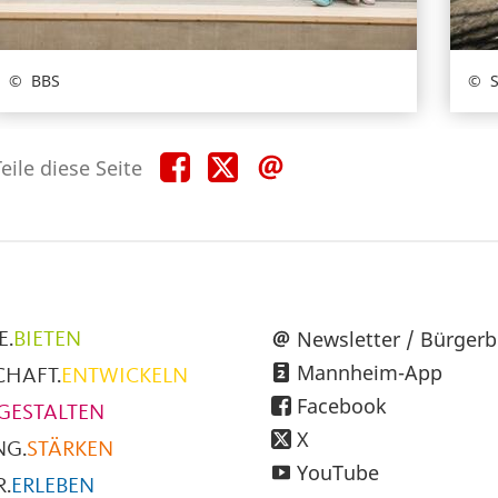
BBS
Teile
Teile
Teile
eile diese Seite
diese
diese
diese
Seite
Seite
Seite
auf
auf
per
Facebook
X
E-
Mail
üpunkte
Newsletter / Bürgerb
E.
BIETEN
Mannheim-App
CHAFT.
ENTWICKELN
h
Facebook
GESTALTEN
X
NG.
STÄRKEN
YouTube
.
ERLEBEN