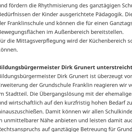
und fördern die Rhythmisierung des ganztägigen Schu
Bedürfnissen der Kinder ausgerichtete Pädagogik. Di
der Franklinschule und können die für einen Ganztags
Bewegungsflächen im Außenbereich bereitstellen.
Für die Mittagsverpflegung wird der Küchenbereich s
können.
Bildungsbürgermeister Dirk Grunert unterstreich
Bildungsbürgermeister Dirk Grunert ist überzeugt vo
Erweiterung der Grundschule Franklin reagieren wir
im Stadtteil. Die Übergangslösung mit der ehemaligen
und wirtschaftlich auf den kurzfristig hohen Bedarf zu
hinauszuschießen. Damit können wir allen Schulkinde
in unmittelbarer Nähe anbieten und leisten damit au
Rechtsanspruchs auf ganztägige Betreuung für Grundsc