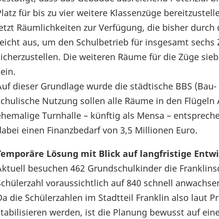
Platz für bis zu vier weitere Klassenzüge bereitzustell
jetzt Räumlichkeiten zur Verfügung, die bisher durch 
reicht aus, um den Schulbetrieb für insgesamt sechs 
sicherzustellen. Die weiteren Räume für die Züge siebe
ein.
Auf dieser Grundlage wurde die städtische BBS (Bau-
schulische Nutzung sollen alle Räume in den Flügeln 
ehemalige Turnhalle – künftig als Mensa – entsprech
dabei einen Finanzbedarf von 3,5 Millionen Euro.
Temporäre Lösung mit Blick auf langfristige Entw
Aktuell besuchen 462 Grundschulkinder die Franklinsc
Schülerzahl voraussichtlich auf 840 schnell anwachs
Da die Schülerzahlen im Stadtteil Franklin also laut P
stabilisieren werden, ist die Planung bewusst auf ein