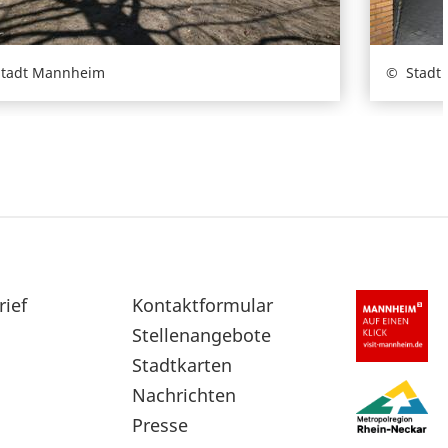
Stadt Mannheim
Stadt
rief
Sekundärnavigation
Kontaktformular
im
Stellenangebote
Fußbereich
Stadtkarten
Nachrichten
Presse