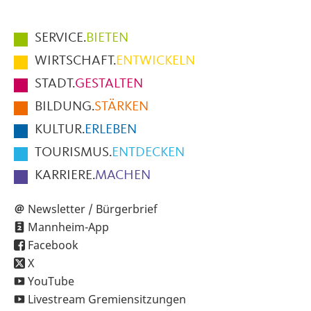
Hauptmenüpunkte
SERVICE.
BIETEN
im
WIRTSCHAFT.
ENTWICKELN
Fußbereich
STADT.
GESTALTEN
der
BILDUNG.
STÄRKEN
Seite
KULTUR.
ERLEBEN
TOURISMUS.
ENTDECKEN
KARRIERE.
MACHEN
Newsletter / Bürgerbrief
Mannheim-App
Facebook
X
YouTube
Livestream Gremiensitzungen