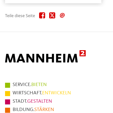
Teile
Teile
Teile
Teile diese Seite
diese
diese
diese
Seite
Seite
Seite
auf
auf
per
Facebook
X
E-
Mail
Hauptmenüpunkte
SERVICE.
BIETEN
im
WIRTSCHAFT.
ENTWICKELN
Fußbereich
STADT.
GESTALTEN
der
BILDUNG.
STÄRKEN
Seite