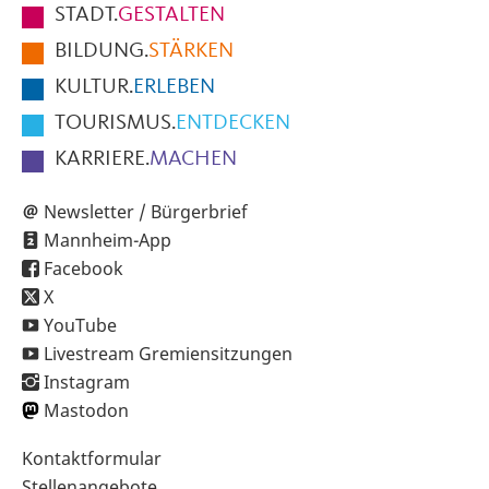
STADT.
GESTALTEN
der
BILDUNG.
STÄRKEN
Seite
KULTUR.
ERLEBEN
TOURISMUS.
ENTDECKEN
KARRIERE.
MACHEN
Newsletter / Bürgerbrief
Mannheim-App
Facebook
X
YouTube
Livestream Gremiensitzungen
Instagram
Mastodon
Sekundärnavigation
Kontaktformular
im
Stellenangebote