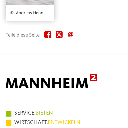
Andreas Henn
Teile
Teile
Teile
Teile diese Seite
diese
diese
diese
Seite
Seite
Seite
auf
auf
per
Facebook
X
E-
Mail
Hauptmenüpunkte
SERVICE.
BIETEN
im
WIRTSCHAFT.
ENTWICKELN
Fußbereich