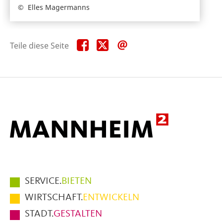
Elles Magermanns
Teile
Teile
Teile
Teile diese Seite
diese
diese
diese
Seite
Seite
Seite
auf
auf
per
Facebook
X
E-
Mail
Hauptmenüpunkte
SERVICE.
BIETEN
im
WIRTSCHAFT.
ENTWICKELN
Fußbereich
STADT.
GESTALTEN
der