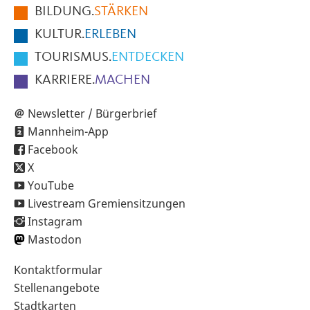
BILDUNG.
STÄRKEN
Seite
KULTUR.
ERLEBEN
TOURISMUS.
ENTDECKEN
KARRIERE.
MACHEN
Newsletter / Bürgerbrief
Mannheim-App
Facebook
X
YouTube
Livestream Gremiensitzungen
Instagram
Mastodon
Sekundärnavigation
Kontaktformular
im
Stellenangebote
Fußbereich
Stadtkarten