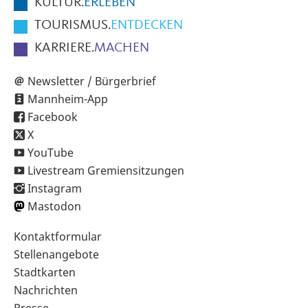
KULTUR.
ERLEBEN
TOURISMUS.
ENTDECKEN
KARRIERE.
MACHEN
Newsletter / Bürgerbrief
Mannheim-App
Facebook
X
YouTube
Livestream Gremiensitzungen
Instagram
Mastodon
Sekundärnavigation
Kontaktformular
im
Stellenangebote
Fußbereich
Stadtkarten
Nachrichten