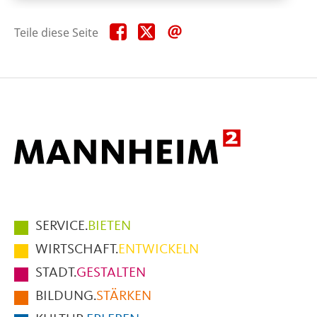
Teile
Teile
Teile
Teile diese Seite
diese
diese
diese
Seite
Seite
Seite
auf
auf
per
Facebook
X
E-
Mail
Hauptmenüpunkte
SERVICE.
BIETEN
im
WIRTSCHAFT.
ENTWICKELN
Fußbereich
STADT.
GESTALTEN
der
BILDUNG.
STÄRKEN
Seite