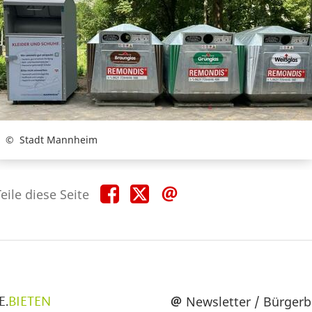
Stadt Mannheim
Teile
Teile
Teile
eile diese Seite
diese
diese
diese
Seite
Seite
Seite
auf
auf
per
Facebook
X
E-
Mail
üpunkte
Newsletter / Bürgerb
E.
BIETEN