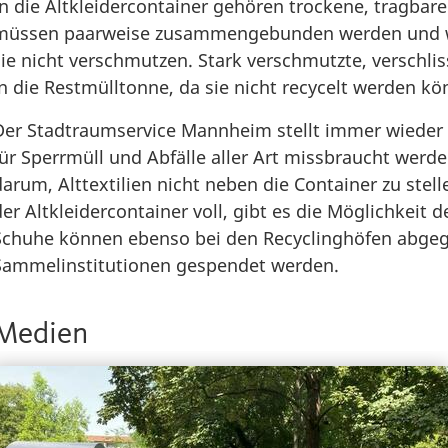
In die Altkleidercontainer gehören trockene, tragbar
müssen paarweise zusammengebunden werden und wie 
sie nicht verschmutzen. Stark verschmutzte, verschl
in die Restmülltonne, da sie nicht recycelt werden kö
Der Stadtraumservice Mannheim stellt immer wieder fe
für Sperrmüll und Abfälle aller Art missbraucht werd
darum, Alttextilien nicht neben die Container zu stell
der Altkleidercontainer voll, gibt es die Möglichkeit
Schuhe können ebenso bei den Recyclinghöfen abge
Sammelinstitutionen gespendet werden.
Medien