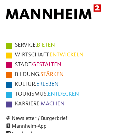
Hauptmenüpunkte
SERVICE.
BIETEN
im
WIRTSCHAFT.
ENTWICKELN
Fußbereich
STADT.
GESTALTEN
der
BILDUNG.
STÄRKEN
Seite
KULTUR.
ERLEBEN
TOURISMUS.
ENTDECKEN
KARRIERE.
MACHEN
Newsletter / Bürgerbrief
Mannheim-App