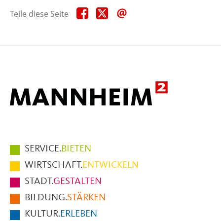
Teile
Teile
Teile
Teile diese Seite
diese
diese
diese
Seite
Seite
Seite
auf
auf
per
Facebook
X
E-
Mail
Hauptmenüpunkte
SERVICE.
BIETEN
im
WIRTSCHAFT.
ENTWICKELN
Fußbereich
STADT.
GESTALTEN
der
BILDUNG.
STÄRKEN
Seite
KULTUR.
ERLEBEN