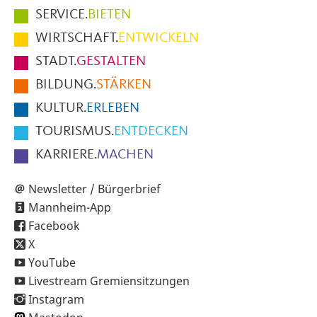
Hauptmenüpunkte
SERVICE.
BIETEN
im
WIRTSCHAFT.
ENTWICKELN
Fußbereich
STADT.
GESTALTEN
der
BILDUNG.
STÄRKEN
Seite
KULTUR.
ERLEBEN
TOURISMUS.
ENTDECKEN
KARRIERE.
MACHEN
Newsletter / Bürgerbrief
Mannheim-App
Facebook
X
YouTube
Livestream Gremiensitzungen
Instagram