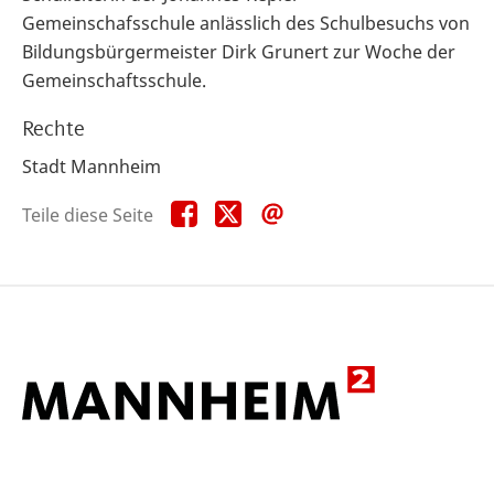
Gemeinschafsschule anlässlich des Schulbesuchs von
Bildungsbürgermeister Dirk Grunert zur Woche der
Gemeinschaftsschule.
Rechte
Stadt Mannheim
Teile
Teile
Teile
Teile diese Seite
diese
diese
diese
Seite
Seite
Seite
auf
auf
per
Facebook
X
E-
Mail