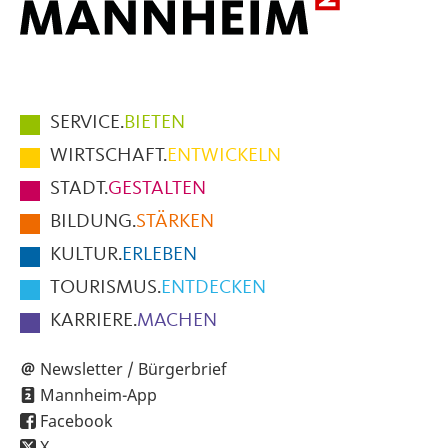
Hauptmenüpunkte
SERVICE.
BIETEN
im
WIRTSCHAFT.
ENTWICKELN
Fußbereich
STADT.
GESTALTEN
der
BILDUNG.
STÄRKEN
Seite
KULTUR.
ERLEBEN
TOURISMUS.
ENTDECKEN
KARRIERE.
MACHEN
Newsletter / Bürgerbrief
Mannheim-App
Facebook
X