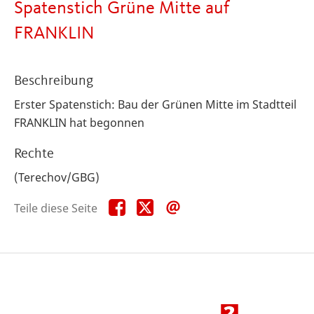
Spatenstich Grüne Mitte auf
FRANKLIN
Beschreibung
Erster Spatenstich: Bau der Grünen Mitte im Stadtteil
FRANKLIN hat begonnen
Rechte
(Terechov/GBG)
Teile
Teile
Teile
Teile diese Seite
diese
diese
diese
Seite
Seite
Seite
auf
auf
per
Facebook
X
E-
Mail