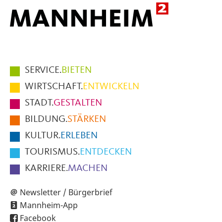
Hauptmenüpunkte
SERVICE.
BIETEN
im
WIRTSCHAFT.
ENTWICKELN
Fußbereich
STADT.
GESTALTEN
der
BILDUNG.
STÄRKEN
Seite
KULTUR.
ERLEBEN
TOURISMUS.
ENTDECKEN
KARRIERE.
MACHEN
Newsletter / Bürgerbrief
Mannheim-App
Facebook