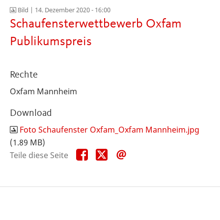
Bild |
14. Dezember 2020 - 16:00
Schaufensterwettbewerb Oxfam
Publikumspreis
Rechte
Oxfam Mannheim
Download
Foto Schaufenster Oxfam_Oxfam Mannheim.jpg
(1.89 MB)
Teile
Teile
Teile
Teile diese Seite
diese
diese
diese
Seite
Seite
Seite
auf
auf
per
Facebook
X
E-
Mail