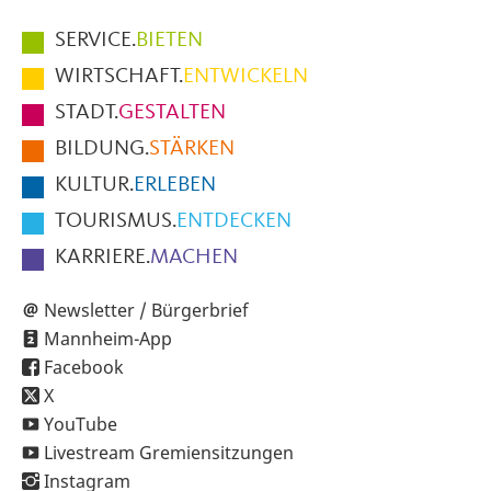
Hauptmenüpunkte
SERVICE.
BIETEN
im
WIRTSCHAFT.
ENTWICKELN
Fußbereich
STADT.
GESTALTEN
der
BILDUNG.
STÄRKEN
Seite
KULTUR.
ERLEBEN
TOURISMUS.
ENTDECKEN
KARRIERE.
MACHEN
Newsletter / Bürgerbrief
Mannheim-App
Facebook
X
YouTube
Livestream Gremiensitzungen
Instagram