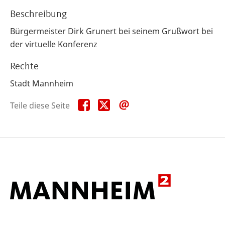
Beschreibung
Bürgermeister Dirk Grunert bei seinem Grußwort bei
der virtuelle Konferenz
Rechte
Stadt Mannheim
Teile
Teile
Teile
Teile diese Seite
diese
diese
diese
Seite
Seite
Seite
auf
auf
per
Facebook
X
E-
Mail