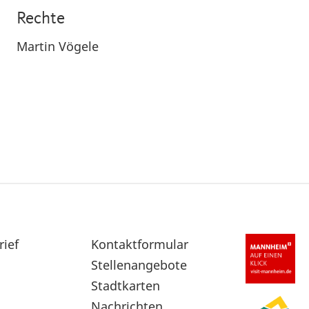
Rechte
Martin Vögele
rief
Sekundärnavigation
Kontaktformular
im
Stellenangebote
Fußbereich
Stadtkarten
Nachrichten