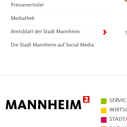
Presseverteiler
Mediathek
T
Amtsblatt der Stadt Mannheim
Die Stadt Mannheim auf Social Media
Hauptmen
SERVIC
im
WIRTS
Fußbereic
STADT.
der