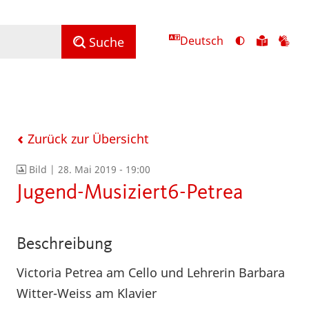
Deutsch
Ansicht
Zu
Zu
Suche
mit
den
de
hohem
Inhalte
Inh
Kontrast
in
in
umschalten
leichter
Geb
Sprach
Zurück zur Übersicht
Bild |
28. Mai 2019 - 19:00
Jugend-Musiziert6-Petrea
Beschreibung
Victoria Petrea am Cello und Lehrerin Barbara
Witter-Weiss am Klavier