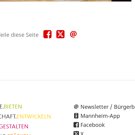
Teile
Teile
Teile
eile diese Seite
diese
diese
diese
Seite
Seite
Seite
auf
auf
per
Facebook
X
E-
Mail
üpunkte
Newsletter / Bürgerb
E.
BIETEN
Mannheim-App
CHAFT.
ENTWICKELN
h
Facebook
GESTALTEN
X