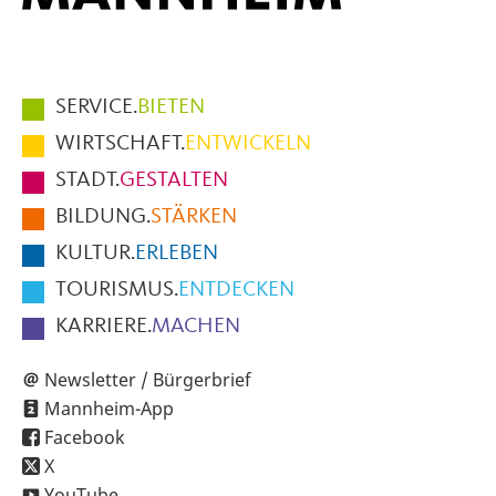
Hauptmenüpunkte
SERVICE.
BIETEN
im
WIRTSCHAFT.
ENTWICKELN
Fußbereich
STADT.
GESTALTEN
der
BILDUNG.
STÄRKEN
Seite
KULTUR.
ERLEBEN
TOURISMUS.
ENTDECKEN
KARRIERE.
MACHEN
Newsletter / Bürgerbrief
Mannheim-App
Facebook
X
YouTube