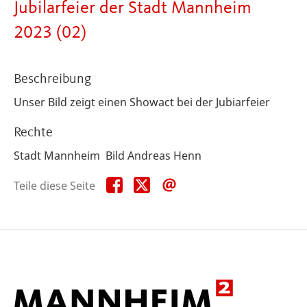
Jubilarfeier der Stadt Mannheim
2023 (02)
Beschreibung
Unser Bild zeigt einen Showact bei der Jubiarfeier
Rechte
Stadt Mannheim Bild Andreas Henn
Teile
Teile
Teile
Teile diese Seite
diese
diese
diese
Seite
Seite
Seite
auf
auf
per
Facebook
X
E-
Mail