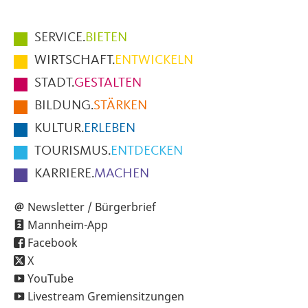
Hauptmenüpunkte
SERVICE.
BIETEN
im
WIRTSCHAFT.
ENTWICKELN
Fußbereich
STADT.
GESTALTEN
der
BILDUNG.
STÄRKEN
Seite
KULTUR.
ERLEBEN
TOURISMUS.
ENTDECKEN
KARRIERE.
MACHEN
Newsletter / Bürgerbrief
Mannheim-App
Facebook
X
YouTube
Livestream Gremiensitzungen