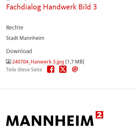
Fachdialog Handwerk Bild 3
Rechte
Stadt Mannheim
Download
240704_Hanwerk 3.jpg
(1.7 MB)
Teile
Teile
Teile
Teile diese Seite
diese
diese
diese
Seite
Seite
Seite
auf
auf
per
Facebook
X
E-
Mail