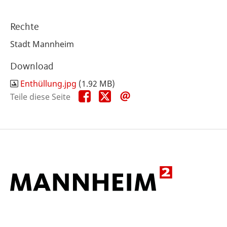
Rechte
Stadt Mannheim
Download
Enthüllung.jpg
(1.92 MB)
Teile
Teile
Teile
Teile diese Seite
diese
diese
diese
Seite
Seite
Seite
auf
auf
per
Facebook
X
E-
Mail