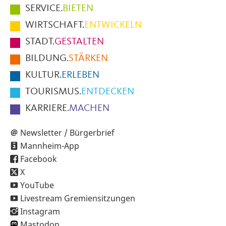
Hauptmenüpunkte
SERVICE.
BIETEN
im
WIRTSCHAFT.
ENTWICKELN
Fußbereich
STADT.
GESTALTEN
der
BILDUNG.
STÄRKEN
Seite
KULTUR.
ERLEBEN
TOURISMUS.
ENTDECKEN
KARRIERE.
MACHEN
Newsletter / Bürgerbrief
Mannheim-App
Facebook
X
YouTube
Livestream Gremiensitzungen
Instagram
Mastodon