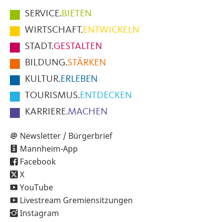
Hauptmenüpunkte
SERVICE.
BIETEN
im
WIRTSCHAFT.
ENTWICKELN
Fußbereich
STADT.
GESTALTEN
der
BILDUNG.
STÄRKEN
Seite
KULTUR.
ERLEBEN
TOURISMUS.
ENTDECKEN
KARRIERE.
MACHEN
Newsletter / Bürgerbrief
Mannheim-App
Facebook
X
YouTube
Livestream Gremiensitzungen
Instagram