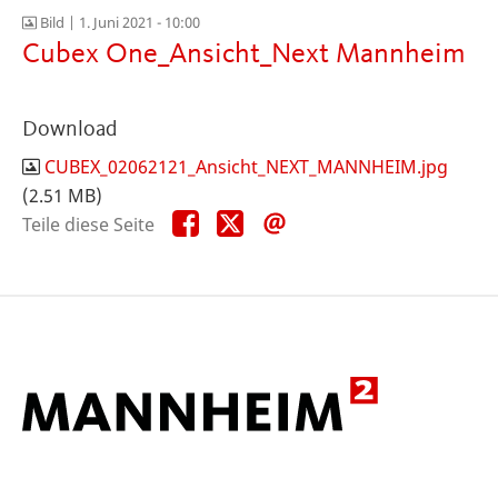
Bild |
1. Juni 2021 - 10:00
Cubex One_Ansicht_Next Mannheim
Download
CUBEX_02062121_Ansicht_NEXT_MANNHEIM.jpg
(2.51 MB)
Teile
Teile
Teile
Teile diese Seite
diese
diese
diese
Seite
Seite
Seite
auf
auf
per
Facebook
X
E-
Mail