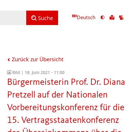
Deutsch
Ansicht
Zu
Zu
Suche
mit
den
de
hohem
Inhalte
Inh
Kontrast
in
in
umschalten
leichter
Geb
Sprach
Zurück zur Übersicht
Bild |
18. Juni 2021 - 11:00
Bürgermeisterin Prof. Dr. Diana
Pretzell auf der Nationalen
Vorbereitungskonferenz für die
15. Vertragsstaatenkonferenz