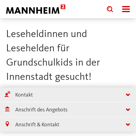
Toggle
Toggle
search
search
input
input
form
Leseheldinnen und
Lesehelden für
Grundschulkids in der
Innenstadt gesucht!
Kontakt
Anschrift des Angebots
Anschrift & Kontakt