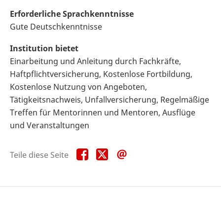
Erforderliche Sprachkenntnisse
Gute Deutschkenntnisse
Institution bietet
Einarbeitung und Anleitung durch Fachkräfte,
Haftpflichtversicherung, Kostenlose Fortbildung,
Kostenlose Nutzung von Angeboten,
Tätigkeitsnachweis, Unfallversicherung, Regelmäßige
Treffen für Mentorinnen und Mentoren, Ausflüge
und Veranstaltungen
Teile
Teile
Teile
Teile diese Seite
diese
diese
diese
Seite
Seite
Seite
auf
auf
per
Facebook
X
E-
Mail