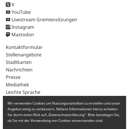
X
YouTube
Livestream Gremiensitzungen
Instagram
Mastodon
Sekundärnavigation
Kontaktformular
im
Stellenangebote
Fußbereich
Stadtkarten
Nachrichten
Presse
Mediathek
Leichte Sprache
Gebärdensprache
Wir verwenden Cookies um Nutzungsstatistiken zu erstellen und unser
Angebot stetig zu verbessern. Nähere Informationen hierzu erhalten
Sie durch einen Klick auf „Datenschutzerklärung“. Bitte bestätigen Sie,
ob Sie mit der Verwendung von Cookies einverstanden sind.