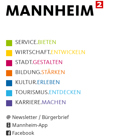
Hauptmenüpunkte
SERVICE.
BIETEN
im
WIRTSCHAFT.
ENTWICKELN
Fußbereich
STADT.
GESTALTEN
der
BILDUNG.
STÄRKEN
Seite
KULTUR.
ERLEBEN
TOURISMUS.
ENTDECKEN
KARRIERE.
MACHEN
Newsletter / Bürgerbrief
Mannheim-App
Facebook