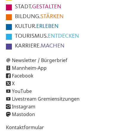
Fußbereich
STADT.
GESTALTEN
der
BILDUNG.
STÄRKEN
Seite
KULTUR.
ERLEBEN
TOURISMUS.
ENTDECKEN
KARRIERE.
MACHEN
Newsletter / Bürgerbrief
Mannheim-App
Facebook
X
YouTube
Livestream Gremiensitzungen
Instagram
Mastodon
Sekundärnavigation
Kontaktformular