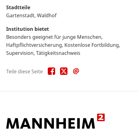
Stadtteile
Gartenstadt, Waldhof
Institution bietet
Besonders geeignet für junge Menschen,
Haftpflichtversicherung, Kostenlose Fortbildung,
Supervision, Tätigkeitsnachweis
Teile
Teile
Teile
Teile diese Seite
diese
diese
diese
Seite
Seite
Seite
auf
auf
per
Facebook
X
E-
Mail