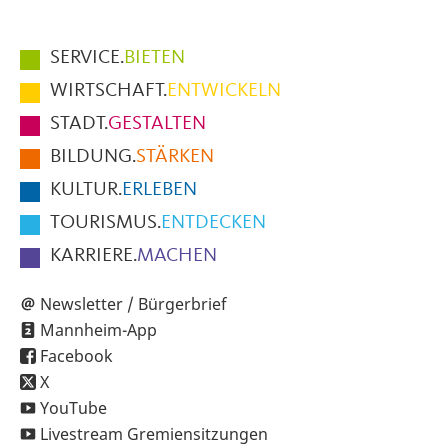
Hauptmenüpunkte
SERVICE.
BIETEN
im
WIRTSCHAFT.
ENTWICKELN
Fußbereich
STADT.
GESTALTEN
der
BILDUNG.
STÄRKEN
Seite
KULTUR.
ERLEBEN
TOURISMUS.
ENTDECKEN
KARRIERE.
MACHEN
Newsletter / Bürgerbrief
Mannheim-App
Facebook
X
YouTube
Livestream Gremiensitzungen