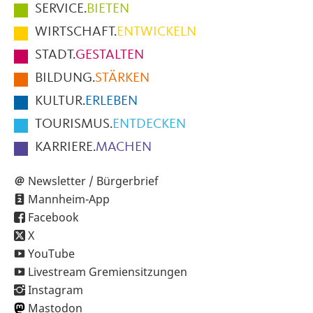
Hauptmenüpunkte
SERVICE.
BIETEN
im
WIRTSCHAFT.
ENTWICKELN
Fußbereich
STADT.
GESTALTEN
der
BILDUNG.
STÄRKEN
Seite
KULTUR.
ERLEBEN
TOURISMUS.
ENTDECKEN
KARRIERE.
MACHEN
Newsletter / Bürgerbrief
Mannheim-App
Facebook
X
YouTube
Livestream Gremiensitzungen
Instagram
Mastodon