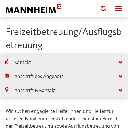
Toggle
Toggle
search
search
input
input
form
Freizeitbetreuung/Ausflugsb
etreuung
Kontakt
Anschrift des Angebots
Anschrift & Kontakt
Wir suchen engagierte Helferinnen und Helfer für
unseren Familienunterstützenden Dienst im Bereich
der Freizeitbetreuung sowie Ausflugsbetreuung von