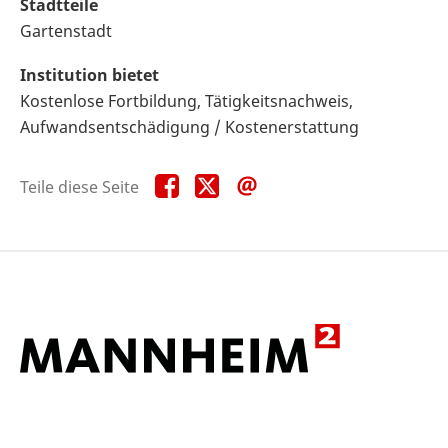
Stadtteile
Gartenstadt
Institution bietet
Kostenlose Fortbildung, Tätigkeitsnachweis,
Aufwandsentschädigung / Kostenerstattung
Teile
Teile
Teile
Teile diese Seite
diese
diese
diese
Seite
Seite
Seite
auf
auf
per
Facebook
X
E-
Mail