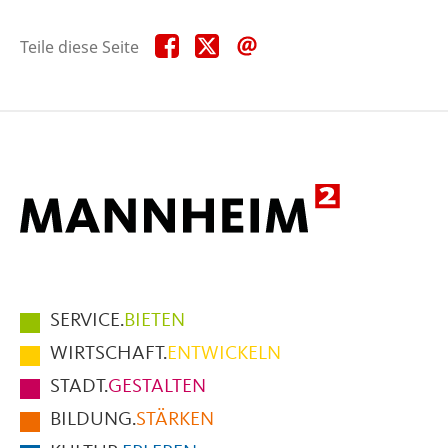
Teile
Teile
Teile
Teile diese Seite
diese
diese
diese
Seite
Seite
Seite
auf
auf
per
Facebook
X
E-
Mail
Hauptmenüpunkte
SERVICE.
BIETEN
im
WIRTSCHAFT.
ENTWICKELN
Fußbereich
STADT.
GESTALTEN
der
BILDUNG.
STÄRKEN
Seite