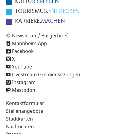
KULTUR.
ERLEBEN
TOURISMUS.
ENTDECKEN
KARRIERE.
MACHEN
Newsletter / Bürgerbrief
Mannheim-App
Facebook
X
YouTube
Livestream Gremiensitzungen
Instagram
Mastodon
Sekundärnavigation
Kontaktformular
im
Stellenangebote
Fußbereich
Stadtkarten
Nachrichten