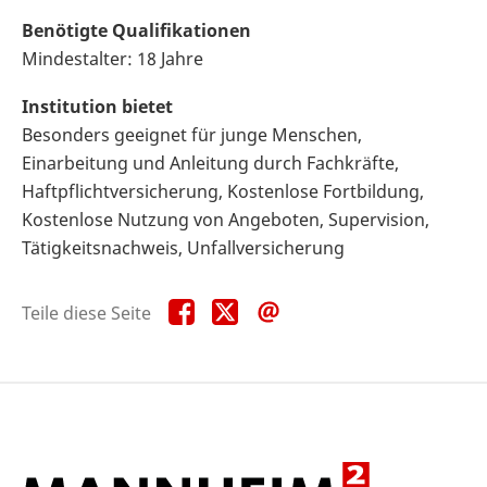
Benötigte Qualifikationen
Mindestalter: 18 Jahre
Institution bietet
Besonders geeignet für junge Menschen,
Einarbeitung und Anleitung durch Fachkräfte,
Haftpflichtversicherung, Kostenlose Fortbildung,
Kostenlose Nutzung von Angeboten, Supervision,
Tätigkeitsnachweis, Unfallversicherung
Teile
Teile
Teile
Teile diese Seite
diese
diese
diese
Seite
Seite
Seite
auf
auf
per
Facebook
X
E-
Mail