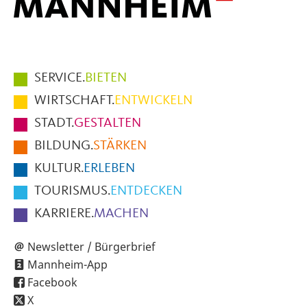
Hauptmenüpunkte
SERVICE.
BIETEN
im
WIRTSCHAFT.
ENTWICKELN
Fußbereich
STADT.
GESTALTEN
der
BILDUNG.
STÄRKEN
Seite
KULTUR.
ERLEBEN
TOURISMUS.
ENTDECKEN
KARRIERE.
MACHEN
Newsletter / Bürgerbrief
Mannheim-App
Facebook
X