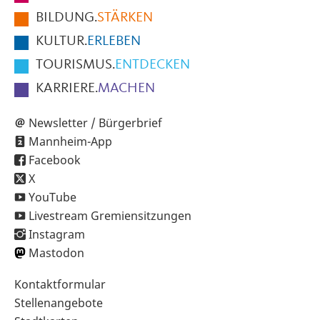
der
BILDUNG.
STÄRKEN
Seite
KULTUR.
ERLEBEN
TOURISMUS.
ENTDECKEN
KARRIERE.
MACHEN
Newsletter / Bürgerbrief
Mannheim-App
Facebook
X
YouTube
Livestream Gremiensitzungen
Instagram
Mastodon
Sekundärnavigation
Kontaktformular
im
Stellenangebote