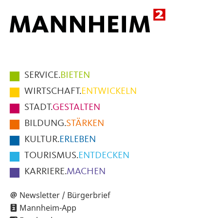
Hauptmenüpunkte
SERVICE.
BIETEN
im
WIRTSCHAFT.
ENTWICKELN
Fußbereich
STADT.
GESTALTEN
der
BILDUNG.
STÄRKEN
Seite
KULTUR.
ERLEBEN
TOURISMUS.
ENTDECKEN
KARRIERE.
MACHEN
Newsletter / Bürgerbrief
Mannheim-App