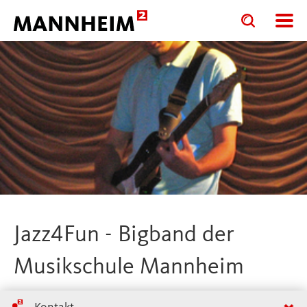
Toggle
Toggle
search
search
input
input
form
Jazz4Fun - Bigband der
Musikschule Mannheim