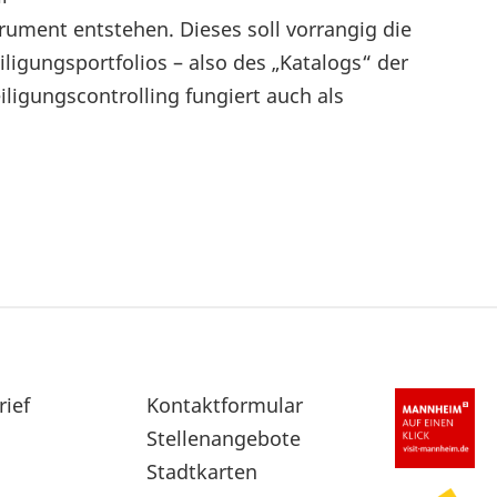
rument entstehen. Dieses soll vorrangig die
igungsportfolios – also des „Katalogs“ der
igungscontrolling fungiert auch als
rief
Sekundärnavigation
Kontaktformular
im
Stellenangebote
Fußbereich
Stadtkarten