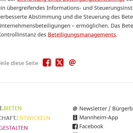
ein übergreifendes Informations- und Steuerungsinst
verbesserte Abstimmung und die Steuerung des Beteil
Unternehmensbeteiligungen – ermöglichen. Das Beteil
Kontrollinstanz des
Beteiligungsmanagements
.
Teile
Teile
Teile
eile diese Seite
diese
diese
diese
Seite
Seite
Seite
auf
auf
per
Facebook
X
E-
Mail
üpunkte
Newsletter / Bürgerb
E.
BIETEN
Mannheim-App
CHAFT.
ENTWICKELN
h
Facebook
GESTALTEN