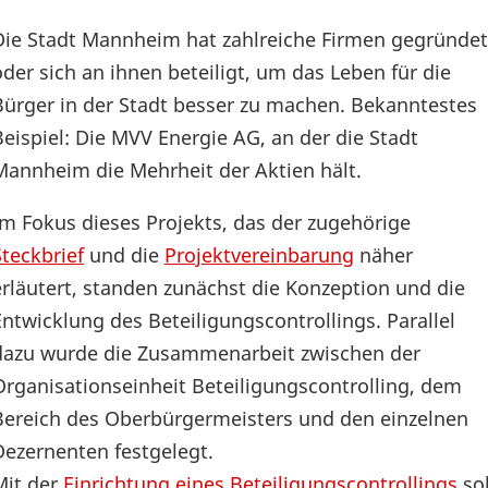
Die Stadt Mannheim hat zahlreiche Firmen gegründet
oder sich an ihnen beteiligt, um das Leben für die
Bürger in der Stadt besser zu machen. Bekanntestes
Beispiel: Die MVV Energie AG, an der die Stadt
Mannheim die Mehrheit der Aktien hält.
Im Fokus dieses Projekts, das der zugehörige
Steckbrief
und die
Projektvereinbarung
näher
erläutert, standen zunächst die Konzeption und die
Entwicklung des Beteiligungscontrollings. Parallel
dazu wurde die Zusammenarbeit zwischen der
Organisationseinheit Beteiligungscontrolling, dem
Bereich des Oberbürgermeisters und den einzelnen
Dezernenten festgelegt.
Mit der
Einrichtung eines Beteiligungscontrollings
sol