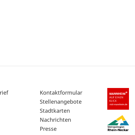
rief
Sekundärnavigation
Kontaktformular
im
Stellenangebote
Fußbereich
Stadtkarten
Nachrichten
Presse