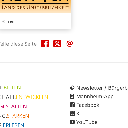
rem
Teile
Teile
Teile
eile diese Seite
diese
diese
diese
Seite
Seite
Seite
auf
auf
per
Facebook
X
E-
Mail
üpunkte
Newsletter / Bürgerb
E.
BIETEN
Mannheim-App
CHAFT.
ENTWICKELN
h
Facebook
GESTALTEN
X
NG.
STÄRKEN
YouTube
.
ERLEBEN