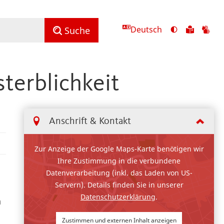
Deutsch
Ansicht
Zu
Zu
Suche
mit
den
de
hohem
Inhalte
Inh
Kontrast
in
in
terblichkeit
umschalten
leichter
Geb
Sprach
Anschrift & Kontakt
Zur Anzeige der Google Maps-Karte benötigen wir
Ihre Zustimmung in die verbundene
Datenverarbeitung (inkl. das Laden von US-
Servern). Details finden Sie in unserer
Datenschutzerklärung
.
n
Zustimmen und externen Inhalt anzeigen