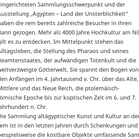
eingerichteten Sammlungsschwerpunkt und der
Ausstellung „Ägypten – Land der Unsterblichkeit“
haben die rem bereits zahlreiche Besucher in ihren
Bann gezogen. Mehr als 4000 Jahre Hochkultur am Ni
gilt es zu entdecken. Im Mittelpunkt stehen das
Alltagsleben, die Stellung des Pharaos und seines
Beamtenstaates, der aufwändigen Totenkult und die
weitverzweigte Götterwelt. Sie spannt den Bogen von
den Anfängen im 4. Jahrtausend v. Chr. über das Alte,
Mittlere und das Neue Reich, die ptolemäisch-
römische Epoche bis zur koptischen Zeit im 6. und 7.
Jahrhundert n. Chr.
Die Sammlung altägyptischer Kunst und Kultur an de
rem ist in den letzten Jahren durch Schenkungen un
beispielsweise die kostbare Objekte umfassende S